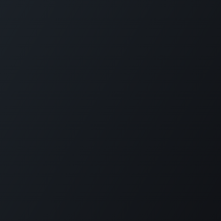
Wie können wir helfen?
Kontaktieren Sie uns jederzeit
Rufen Sie uns an
089-3797966-0
Schreiben Sie uns
info@cosmoshop.de
Folgen Sie uns
Copyright © CosmoShop GmbH -
Impressum
-
Über uns
Powered by
- Die #1
Open-Source-E-Commerce