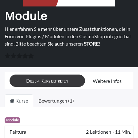
Module
Hier erfahren Sie mehr über unsere Zusatzfunktionen, die in
Form von Plugins / Modulen in den CosmoShop integrierbar
sind. Bitte beachten Sie auch unseren
STORE
!
Diesem Kurs beitreten
Weitere Infos
Kurse
Bewertungen (1)
Module
Faktura
2
Lektionen
·
11 Min.