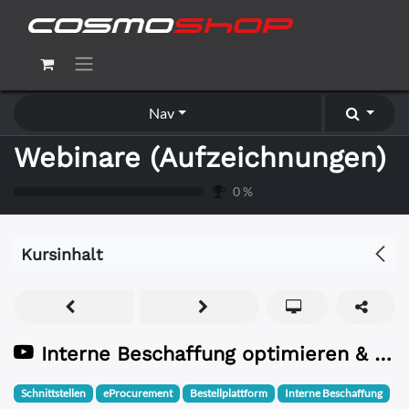
Nav
Webinare (Aufzeichnungen)
0
%
Kursinhalt
Interne Beschaffung optimieren & 50% Zeit einsparen! | Dimitex virtuelle Messe Webinar Aufzeichnung
Schnittstellen
eProcurement
Bestellplattform
Interne Beschaffung